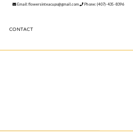
Email: flowersinteacups@gmail.com
Phone: (407)-435-8396
CONTACT
СЛУГИ ДОСТИГ РЕКОРДНОГО УРОВНЯ В СТОЛИЦЕ
кордного уровня в