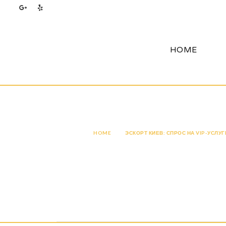
HOME
HOME
ЭСКОРТ КИЕВ: СПРОС НА VIP-УСЛУ
Эскорт Киев: спр