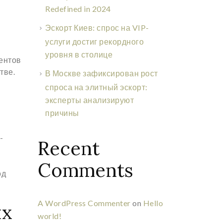
Redefined in 2024
Эскорт Киев: спрос на VIP-
услуги достиг рекордного
уровня в столице
иентов
тве.
В Москве зафиксирован рост
спроса на элитный эскорт:
эксперты анализируют
причины
-
Recent
Comments
од
A WordPress Commenter
on
Hello
ых
world!