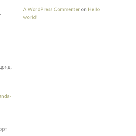
A WordPress Commenter
on
Hello
—
world!
дряд.
anda-
орт