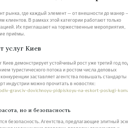
нт рынка, где каждый элемент — от внешности до манер 
м клиентов. В рамках этой категории работают только
тацией. Их приглашают на торжественные мероприятия,
ие приёмы.
т услуг Киев
г Киев демонстрирует устойчивый рост уже третий год по
ем туристического потока и ростом числа деловых
е конкуренции заставляет агентства повышать стандарты
орт индустрии можно прочитать в новостях:
gorodiv-gravciv-dovichnoyu-pidpiskoyu-na-eskort-poslugi-kom
расота, но и безопасность
тся безопасность. Агентства, предлагающие элитный эск