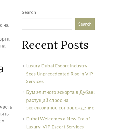
Search
Search
с на
орта
Recent Posts
 на
а
Luxury Dubai Escort Industry
Sees Unprecedented Rise in VIP
Services
Бум элитного эскорта в Дубае:
растущий спрос на
 часть
эксклюзивное сопровождение
нять
Dubai Welcomes a New Era of
ем
Luxury: VIP Escort Services